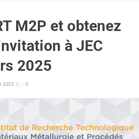
IRT M2P et obtenez
invitation à JEC
ars 2025
er 2025
|
0