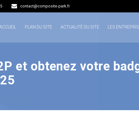
15
contact@composite-park.fr
ACCUEIL
PLAN DU SITE
ACTUALITÉ DU SITE
LES ENTREPRI
P et obtenez votre badg
025