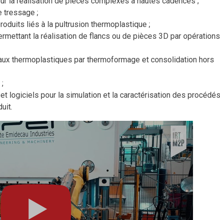
 la réalisation de pièces complexes à hautes cadences ;
 tressage ;
uits liés à la pultrusion thermoplastique ;
mettant la réalisation de flancs ou de pièces 3D par opération
aux thermoplastiques par thermoformage et consolidation hors
 ;
t logiciels pour la simulation et la caractérisation des procédé
uit.