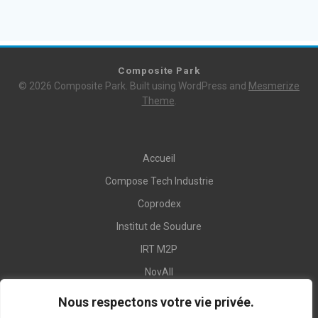
Composite Park
© 2026 Composite Park. Built using WordPress and
Mesmerize
Theme
.
Accueil
Compose Tech Industrie
Coprodex
Institut de Soudure
IRT M2P
NovAll
Orion Technologie
Nous respectons votre vie privée.
PlastInnov