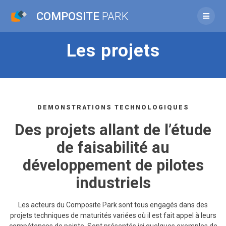
Passer
COMPOSITE
PARK
au
contenu
Les projets
DEMONSTRATIONS TECHNOLOGIQUES
Des projets allant de l’étude
de faisabilité au
développement de pilotes
industriels
Les acteurs du Composite Park sont tous engagés dans des
projets techniques de maturités variées où il est fait appel à leurs