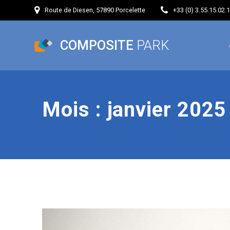
Passer
Route de Diesen, 57890 Porcelette
+33 (0) 3.55.15.02.
au
contenu
COMPOSITE
PARK
Mois :
janvier 2025