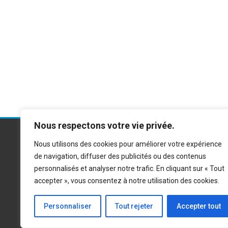
Nous respectons votre vie privée.
Nous utilisons des cookies pour améliorer votre expérience
de navigation, diffuser des publicités ou des contenus
Accueil
personnalisés et analyser notre trafic. En cliquant sur « Tout
Composite Park
accepter », vous consentez à notre utilisation des cookies.
No
© 2026 Composite Park. Built using
WordPress and
Mesmerize Theme
.
Personnaliser
Tout rejeter
Accepter tout