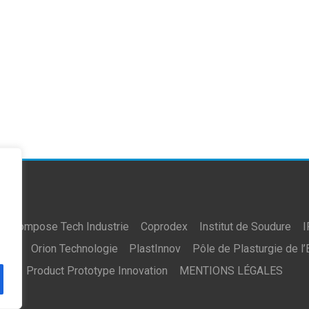
Compose Tech Industrie
Coprodex
Institut de Soudure
I
vAll
Orion Technologie
PlastInnov
Pôle de Plasturgie de l’
Product Prototype Innovation
MENTIONS LÉGALES