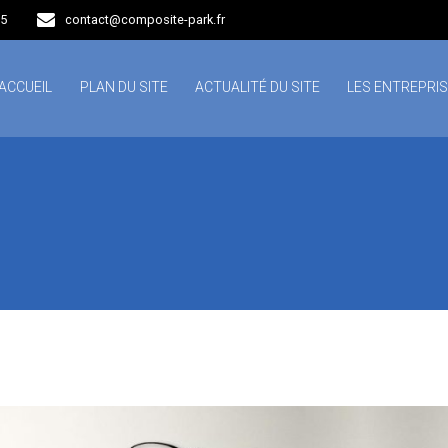
15
contact@composite-park.fr
ACCUEIL
PLAN DU SITE
ACTUALITÉ DU SITE
LES ENTREPRI