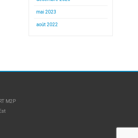
mai 2023
août 2022
RT M2P
Est